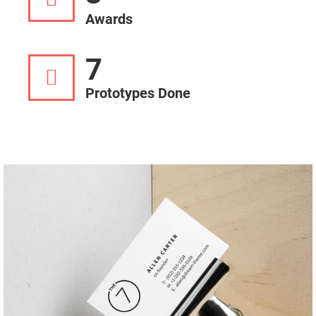
Awards
7
Prototypes Done