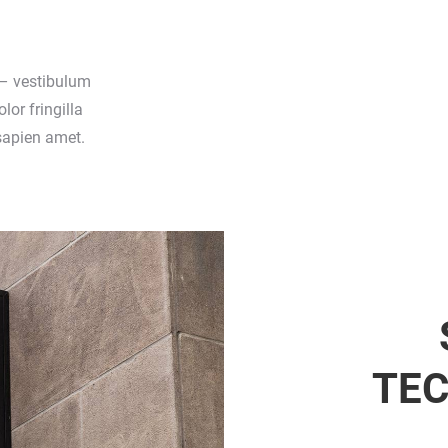
– vestibulum
lor fringilla
sapien amet.
TE