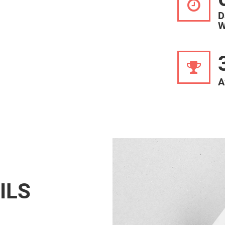
D
W
A
ILS