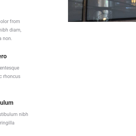
dolor from
nibh diam,
a non.
ero
lentesque
c rhoncus
bulum
stibulum nibh
ingilla