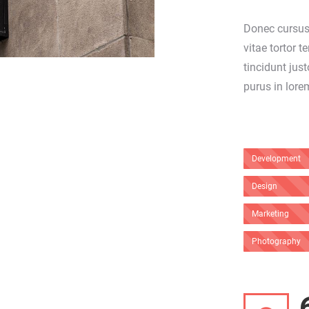
Donec cursus 
vitae tortor 
tincidunt jus
purus in lorem
Development
Design
Marketing
Photography