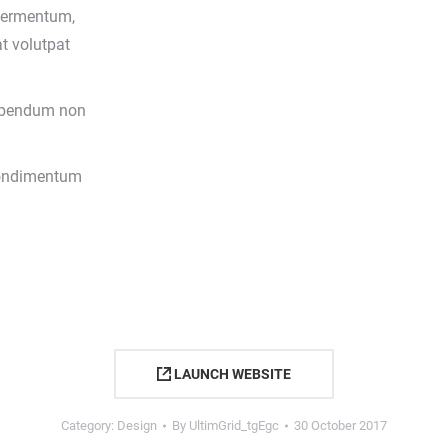
 fermentum,
t volutpat
bibendum non
condimentum
LAUNCH WEBSITE
Category:
Design
By
UltimGrid_tgEgc
30 October 2017