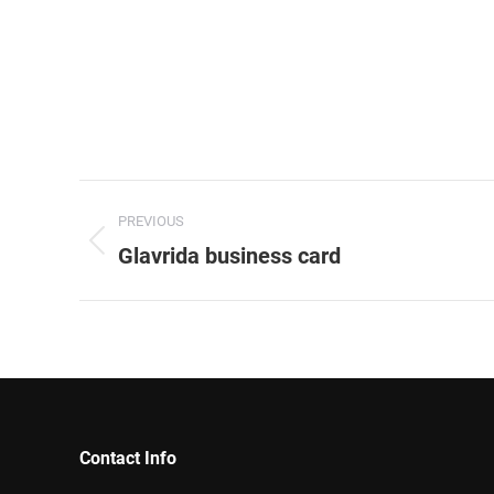
Project
PREVIOUS
navigation
Glavrida business card
Previous
project:
Contact Info