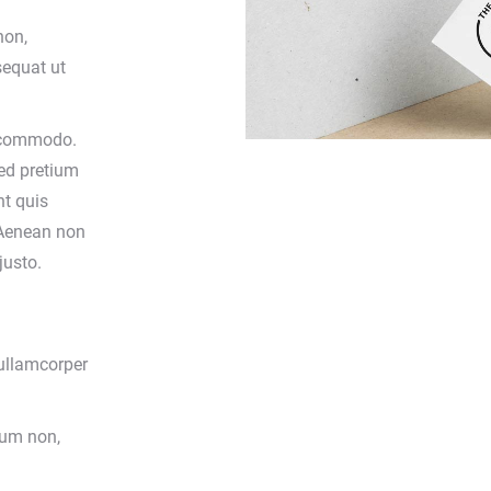
non,
sequat ut
s commodo.
ed pretium
nt quis
. Aenean non
justo.
 ullamcorper
dum non,